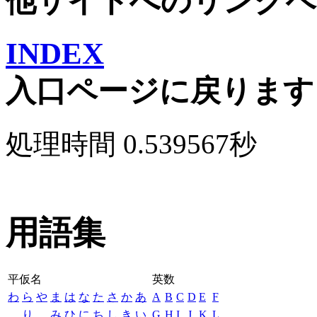
他サイトへのリンクペ
INDEX
入口ページに戻ります
処理時間 0.539567秒
用語集
平仮名
英数
わ
ら
や
ま
は
な
た
さ
か
あ
A
B
C
D
E
F
り
み
ひ
に
ち
し
き
い
G
H
I
J
K
L