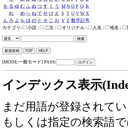
を
る
ゆ
む
ふ
ぬ
つ
す
く
う
M
N
O
P
Q
R
れ
め
へ
ね
て
せ
け
え
S
T
U
V
W
X
ん
ろ
よ
も
ほ
の
と
そ
こ
お
Y
Z
数字記号
カテゴリ:
小説 :
二次 :
オリジナル :
人名 :
地名 :
新規投稿
TOP
HELP
[MODE:一般モード]
PASS:
インデックス表示(Index
まだ用語が登録されてい
もしくは指定の検索語で