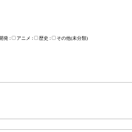
開発 :
アニメ :
歴史 :
その他(未分類)