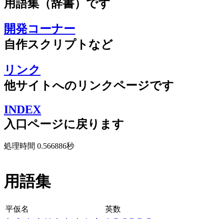
用語集（辞書）です
開発コーナー
自作スクリプトなど
リンク
他サイトへのリンクページです
INDEX
入口ページに戻ります
処理時間 0.566886秒
用語集
平仮名
英数