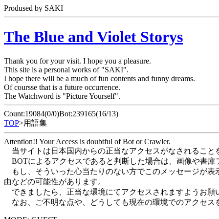
Prodused by SAKI
The Blue and Violet Storys
Thank you for your visit. I hope you a pleasure.
This site is a personal works of "SAKI".
I hope there will be a much of fun contents and funny dreams.
Of coursse that is a future occurrence.
The Watchword is "Picture Yourself".
Count:19084(0/0)Bot:239165(16/13)
TOP
>用語集
Attention!! Your Access is doubtful of Bot or Crawler.
当サイトは日本国内からの正当なアクセスがなされること
BOTによるアクセスであると判断した場合は、画像や書庫フ
もし、そういった心当たりのない方でこのメッセージが表示さ
由などの可能性があります。
できましたら、正当な環境にてアクセスされますようお願
なお、ご不明な点や、どうしても現在の環境でのアクセス