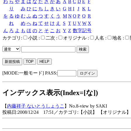
わ
ら
や
ま
は
な
た
さ
か
あ
A
B
C
D
E
F
り
み
ひ
に
ち
し
き
い
G
H
I
J
K
L
を
る
ゆ
む
ふ
ぬ
つ
す
く
う
M
N
O
P
Q
R
れ
め
へ
ね
て
せ
け
え
S
T
U
V
W
X
ん
ろ
よ
も
ほ
の
と
そ
こ
お
Y
Z
数字記号
カテゴリ:
小説 :
二次 :
オリジナル :
人名 :
地名 :
新規投稿
TOP
HELP
[MODE:一般モード]
PASS:
インデックス表示(Index=[な])
【
内藤祥子
ないとうしょうこ
】
No.8-view by SAKI
投稿日:2008/12/24 17:51／カテゴリ:【小説】 【オリジナル】